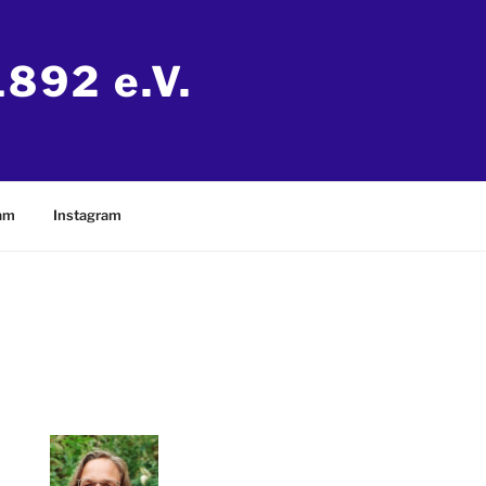
892 e.V.
eam
Instagram