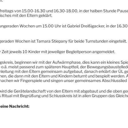
n.
freitags von 15.00-16.30 und 16.30-18.00, in der halben Stunde Pause 
ches mit den Eltern geklärt.
n ungeraden Wochen um 15.00 Uhr ist Gabriel Dreißigacker, in der 16.3
n geraden Wochen ist Tamara Stiepany für beide Turnstunden eingeteilt.
 Zeit jeweils 10 Kinder mit jeweiliger Begleitperson angemeldet.
reis, beginnen wir mit der Aufwärmphase, dies kann ein kleines Spiel
.ä. meist passend zum späteren Hauptteil, der Bewegungsbaustelled
leitung mit den Eltern gemeinsam aufgebaut, danach erklärt der ÜL
nen, die dann mit den Eltern und Kindern beturnt und bespielt werden. Al
machen wir Fingerspiele und singen unser gemeinsames Abschlusslied
 wird die Gerätelandschaft von den Eltern mit abgebaut und die oben
itual mit Begrüßung und Schlusskreis ist in allen Gruppen das Gleich
eine Nachricht: