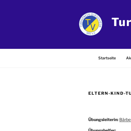
Zum
Inhalt
springen
Tu
Startseite
Ak
ELTERN-KIND-T
Übungsleiterin:
Bärbe
Übungshelfer: