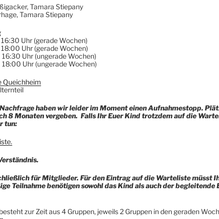
eißigacker, Tamara Stiepany
rhage, Tamara Stiepany
g
 16:30 Uhr (gerade Wochen)
– 18:00 Uhr (gerade Wochen)
 – 16:30 Uhr (ungerade Wochen)
– 18:00 Uhr (ungerade Wochen)
e Queichheim
lternteil
Nachfrage haben wir leider im Moment einen Aufnahmestopp. Plätz
h 8 Monaten vergeben. Falls Ihr Euer Kind trotzdem auf die Warteli
r tun:
iste.
Verständnis.
chließlich für Mitglieder. Für den Eintrag auf die Warteliste müsst I
ßige Teilnahme benötigen sowohl das Kind als auch der begleitende E
besteht zur Zeit aus 4 Gruppen, jeweils 2 Gruppen in den geraden Woc