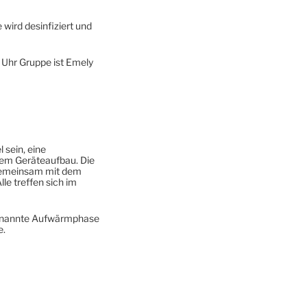
wird desinfiziert und
0 Uhr Gruppe ist Emely
 sein, eine
em Geräteaufbau. Die
 gemeinsam mit dem
le treffen sich im
 genannte Aufwärmphase
e.