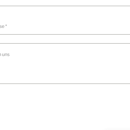
sse
*
n uns