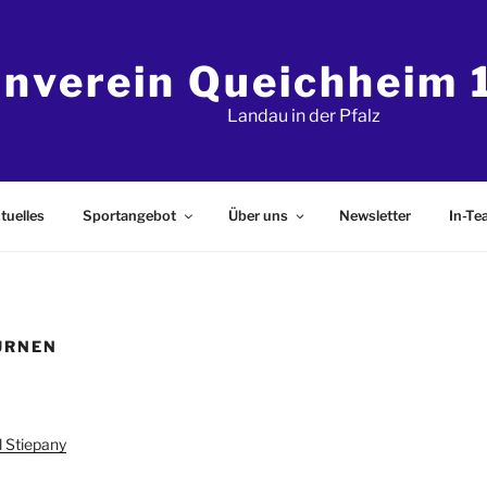
rnverein Queichheim 1
Landau in der Pfalz
tuelles
Sportangebot
Über uns
Newsletter
In-T
URNEN
l Stiepany