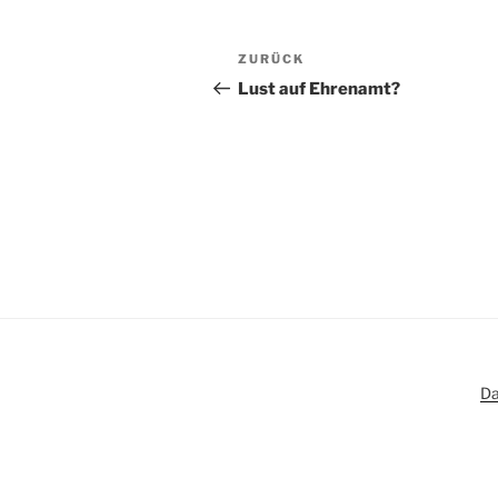
Beitragsnavigation
Vorheriger
ZURÜCK
Beitrag
Lust auf Ehrenamt?
Da