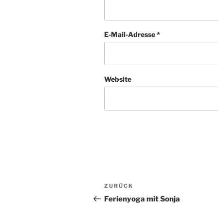
E-Mail-Adresse
*
Website
Beitragsnavigation
Vorheriger
ZURÜCK
Beitrag
Ferienyoga mit Sonja