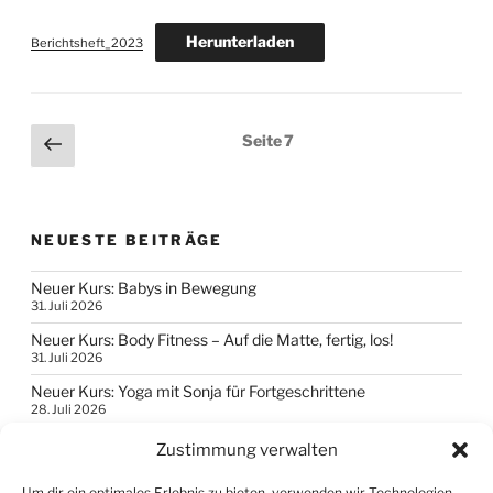
Herunterladen
Berichtsheft_2023
Seitennummerierung
Vorherige
Seite
7
Seite
der
Beiträge
NEUESTE BEITRÄGE
Neuer Kurs: Babys in Bewegung
31. Juli 2026
Neuer Kurs: Body Fitness – Auf die Matte, fertig, los!
31. Juli 2026
Neuer Kurs: Yoga mit Sonja für Fortgeschrittene
28. Juli 2026
Neuer Kurs: Yoga mit Sonja für Fortgeschrittene
Zustimmung verwalten
19. April 2026
Um dir ein optimales Erlebnis zu bieten, verwenden wir Technologien