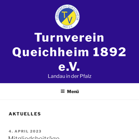
Zum
Inhalt
springen
Turnverein
Queichheim 1892
e.V.
Landau in der Pfalz
Menü
AKTUELLES
VERÖFFENTLICHT
4. APRIL 2023
AM
Mitgliedsbeiträge