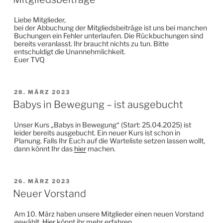
Liebe Mitglieder,
bei der Abbuchung der Mitgliedsbeiträge ist uns bei manchen
Buchungen ein Fehler unterlaufen. Die Rückbuchungen sind
bereits veranlasst. Ihr braucht nichts zu tun. Bitte
entschuldigt die Unannehmlichkeit.
Euer TVQ
VERÖFFENTLICHT
28. MÄRZ 2023
AM
Babys in Bewegung – ist ausgebucht
Unser Kurs „Babys in Bewegung“ (Start: 25.04.2025) ist
leider bereits ausgebucht. Ein neuer Kurs ist schon in
Planung. Falls Ihr Euch auf die Warteliste setzen lassen wollt,
dann könnt Ihr das
hier
machen.
VERÖFFENTLICHT
26. MÄRZ 2023
AM
Neuer Vorstand
Am 10. März haben unsere Mitglieder einen neuen Vorstand
gewählt.
Hier
könnt ihr mehr erfahren.